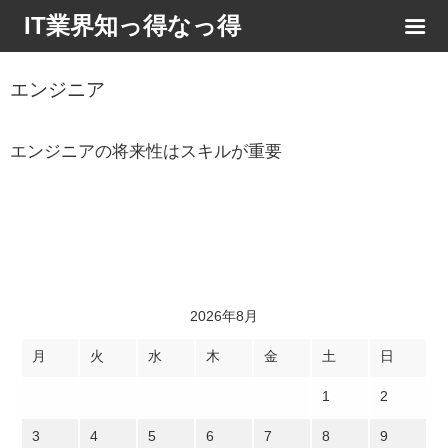
IT業界知っ得なっ得
エンジニア
エンジニアの将来性はスキルが重要
2026年8月
月
火
水
木
金
土
日
1
2
3
4
5
6
7
8
9